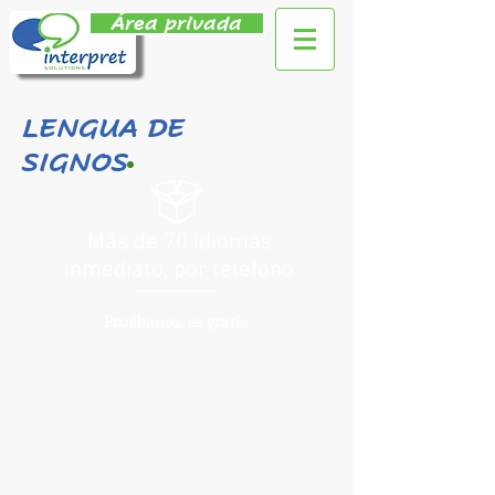
Área privada
LENGUA DE
SIGNOS
Más de 70 idiomas,
inmediato, por teléfono.
Pruébanos, es gratis.