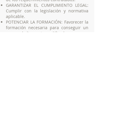
GARANTIZAR EL CUMPLIMIENTO LEGAL:
Cumplir con la legislación y normativa
aplicable.
POTENCIAR LA FORMACIÓN: Favorecer la
formación necesaria para conseguir un
personal altamente cualificado.
Esta Política del Sistema de Gestión de la
Calidad sirve como marco para el
establecimiento de los objetivos anuales,
y es revisada periódicamente para
verificar su adecuación a la forma real de
actuar de INTERPRET SOLUTIONS, S.L.
Con el fin de que sea conocida por su
personal, está disponible en el servidor
corporativo y se facilita a terceros
vinculados (clientes, colaboradores
externos, etc.)
Interpret Solutions
®
Política de calidad -
Política de privacidad -
Aviso