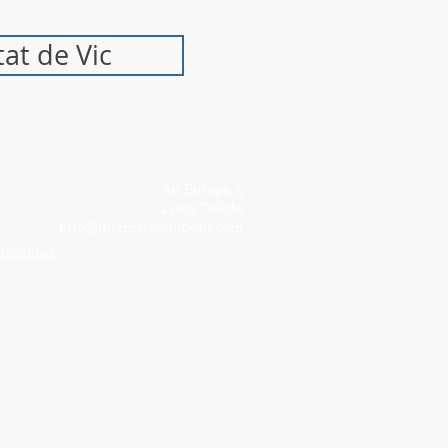
tat de Vic
Av. Europa, 5
45005 Toledo
info@interpretsolutions.com
 Igualdad