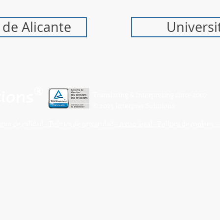
 de Alicante
Universi
®
tions
Translating & Interpreting since 2007
© 2023 Interpret Solutions
ítica de calidad -
Política de privacidad -
Aviso legal -
Política de cookies
-