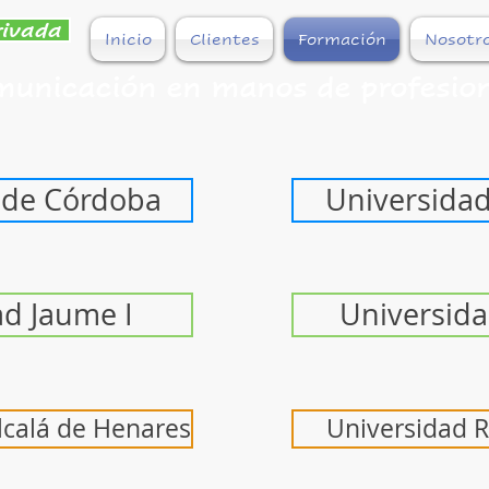
rivada
Inicio
Clientes
Formación
Nosotr
municación en manos de profesion
 de Córdoba
Universidad
ad Jaume I
Universida
lcalá de Henares
Universidad R