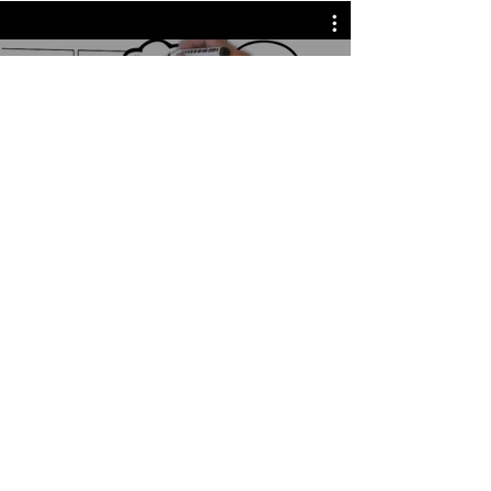
Reproducir video
Interpret Solutions
®
Política de calidad -
Política de privacidad -
Aviso
legal -
Política de cookies
- Igualdad
Translating & Interpreting since 2007