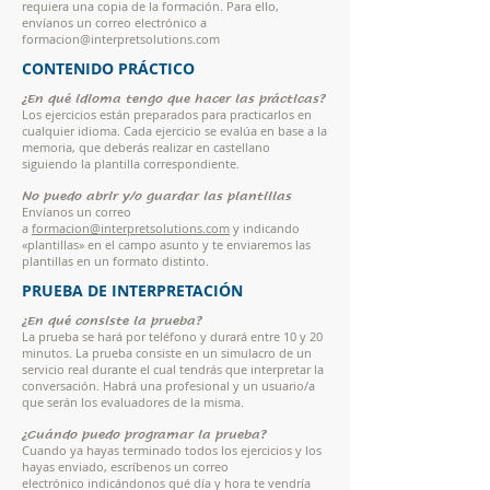
requiera una copia de la formación. Para ello,
envíanos un correo electrónico a
formacion@interpretsolutions.com
CONTENIDO PRÁCTICO
¿En qué idioma tengo que hacer las prácticas?
Los ejercicios están preparados para practicarlos en
cualquier idioma. Cada ejercicio se evalúa en base a la
memoria, que deberás realizar en castellano
siguiendo la plantilla correspondiente.
No puedo abrir y/o guardar las plantillas
Envíanos un correo
a
formacion@interpretsolutions.com
y indicando
«plantillas» en el campo asunto y te enviaremos las
plantillas en un formato distinto.
PRUEBA DE INTERPRETACIÓN
¿En qué consiste la prueba?
La prueba se hará por teléfono y durará entre 10 y 20
minutos. La prueba consiste en un simulacro de un
servicio real durante el cual tendrás que interpretar la
conversación. Habrá una profesional y un usuario/a
que serán los evaluadores de la misma.
¿Cuándo puedo programar la prueba?
Cuando ya hayas terminado todos los ejercicios y los
hayas enviado, escríbenos un
correo
electrónico
indicándonos
qué día y hora te vendría